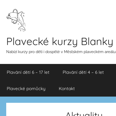
Přejít
k
obsahu
Plavecké kurzy Blank
Nabízí kurzy pro děti i dospělé v Městském plaveckém areál
Plavání dětí 6 – 17 let
Plavání dětí 4 – 6 let
Plavecké pomůcky
Kontakt
Aktuality