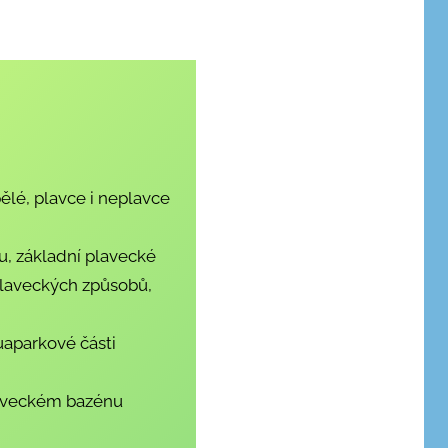
pělé, plavce i neplavce
lu, základní plavecké
plaveckých způsobů,
uaparkové části
laveckém bazénu