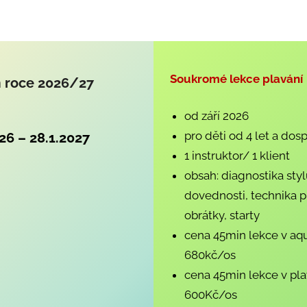
Soukromé lekce plavání
m roce
202
6/27
od září 2026
pro děti od 4 let a dos
026 – 28.1.2027
1 instruktor/ 1 klient
obsah: diagnostika sty
dovednosti, technika 
obrátky, starty
cena 45min lekce v aq
680kč/os
cena 45min lekce v p
600Kč/os