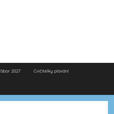
Tábor 2027
Cvičitelky plavání