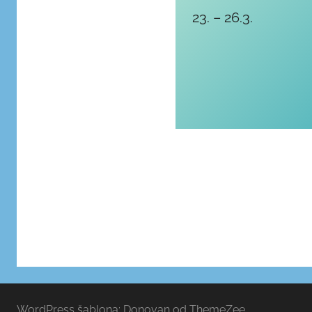
23. – 26.3.
WordPress šablona: Donovan od ThemeZee.