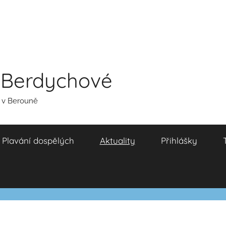
y Berdychové
u v Berouně
Plavání dospělých
Aktuality
Přihlášky